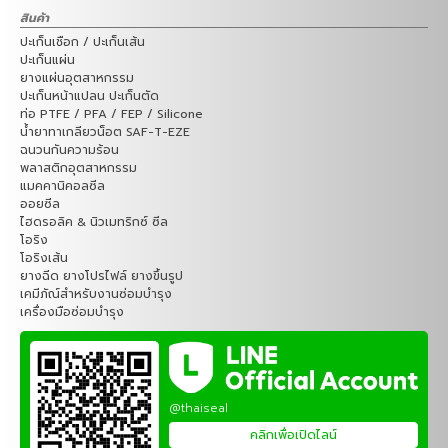
สินค้า
ปะเก็นเชือก / ปะเก็นเส้น
ปะเก็นแผ่น
ยางแผ่นอุตสาหกรรม
ปะเก็นหน้าแปลน ปะเก็นตัด
ท่อ PTFE / PFA / FEP / Silicone
น้ำยาทาเกลียวน็อต SAF-T-EZE
ฉนวนกันความร้อน
พลาสติกอุตสาหกรรม
แมคคานิคอลซีล
ออยซีล
ไฮดรอลิค & นิวเมทริกซ์ ซีล
โอริง
โอริงเส้น
ยางฉีด ยางโปรไฟล์ ยางขึ้นรูป
เคมีภัณ์สำหรับงานซ่อมบำรุง
เครื่องมือซ่อมบำรุง
@thaiseal
คลิกเพื่อเปิดไลน์