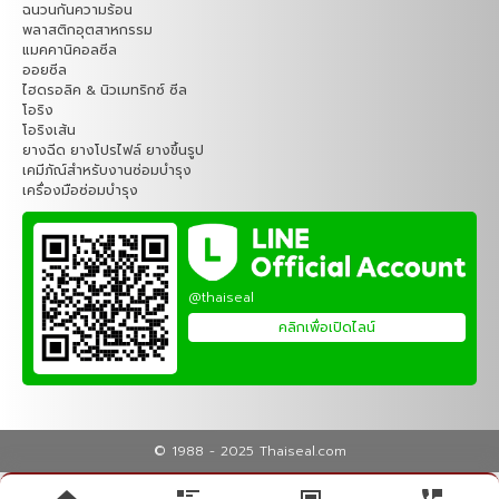
ฉนวนกันความร้อน
พลาสติกอุตสาหกรรม
แมคคานิคอลซีล
ออยซีล
ไฮดรอลิค & นิวเมทริกซ์ ซีล
โอริง
โอริงเส้น
ยางฉีด ยางโปรไฟล์ ยางขึ้นรูป
เคมีภัณ์สำหรับงานซ่อมบำรุง
เครื่องมือซ่อมบำรุง
@thaiseal
คลิกเพื่อเปิดไลน์
© 1988 - 2025 Thaiseal.com