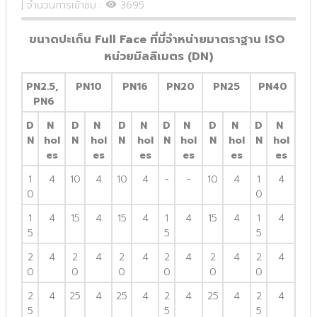
| จำนวนการเข้าชม :
3695
ขนาดปะเก็น Full Face ที่มี่จำหน่ายมาตราฐาน ISO 
หน่วยมิลลิเมตร (DN)
PN2.5, 
PN10
PN16
PN20
PN25
PN40
PN6
D
N 
D
N 
D
N 
D
N 
D
N 
D
N 
N
hol
N
hol
N
hol
N
hol
N
hol
N
hol
es
es
es
es
es
es
1
4
10
4
10
4
-
-
10
4
1
4
0
0
1
4
15
4
15
4
1
4
15
4
1
4
5
5
5
2
4
2
4
2
4
2
4
2
4
2
4
0
0
0
0
0
0
2
4
25
4
25
4
2
4
25
4
2
4
5
5
5