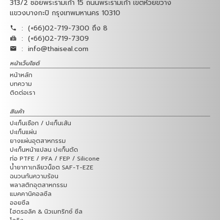
313/2 ซอยพระรามเก้า 15 ถนนพระรามเก้า เขตห้วยขวาง
แขวงบางกะปิ กรุงเทพมหานคร 10310
:
(+66)02-719-7300 ถึง 8
:
(+66)02-719-7309
:
info@thaiseal.com
หน้าเว็บไซต์
หน้าหลัก
บทความ
ติดต่อเรา
สินค้า
ปะเก็นเชือก / ปะเก็นเส้น
ปะเก็นแผ่น
ยางแผ่นอุตสาหกรรม
ปะเก็นหน้าแปลน ปะเก็นตัด
ท่อ PTFE / PFA / FEP / Silicone
น้ำยาทาเกลียวน็อต SAF-T-EZE
ฉนวนกันความร้อน
พลาสติกอุตสาหกรรม
แมคคานิคอลซีล
ออยซีล
ไฮดรอลิค & นิวเมทริกซ์ ซีล