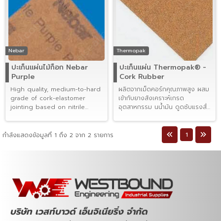
Nebar
Thermopak
ปะเก็นแผ่นไม้ก็อก Nebar
ปะเก็นแผ่น Thermopak® -
Purple
Cork Rubber
High quality, medium-to-hard
ผลิตจากเม็ดคอร์กคุณภาพสูง ผสม
grade of cork-elastomer
เข้ากับยางสังเคราะห์เกรด
jointing based on nitrile
อุตสาหกรรม นน้ำมัน ดูดซับแรงสั่น
elastomer.
สะเทือนได้ดี
1
กำลังแสดงข้อมูลที่ 1 ถึง 2 จาก 2 รายการ
บริษัท เวสท์บาวด์ เอ็นจิเนียริ่ง จำกัด