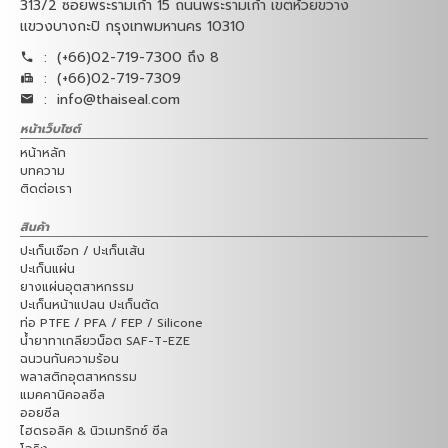
313/2 ซอยพระรามเก้า 15 ถนนพระรามเก้า เขตห้วยขวาง
แขวงบางกะปิ กรุงเทพมหานคร 10310
:
(+66)02-719-7300 ถึง 8
:
(+66)02-719-7309
:
info@thaiseal.com
หน้าเว็บไซต์
หน้าหลัก
บทความ
ติดต่อเรา
สินค้า
ปะเก็นเชือก / ปะเก็นเส้น
ปะเก็นแผ่น
ยางแผ่นอุตสาหกรรม
ปะเก็นหน้าแปลน ปะเก็นตัด
ท่อ PTFE / PFA / FEP / Silicone
น้ำยาทาเกลียวน็อต SAF-T-EZE
ฉนวนกันความร้อน
พลาสติกอุตสาหกรรม
แมคคานิคอลซีล
ออยซีล
ไฮดรอลิค & นิวเมทริกซ์ ซีล