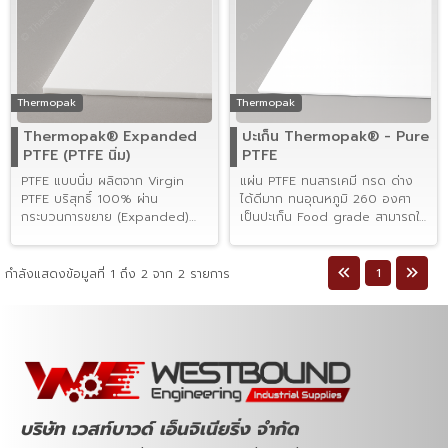
Thermopak
Thermopak
Thermopak® Expanded
ปะเก็น Thermopak® - Pure
PTFE (PTFE นิ่ม)
PTFE
PTFE แบบนิ่ม ผลิตจาก Virgin
แผ่น PTFE ทนสารเคมี กรด ด่าง
PTFE บริสุทธิ์ 100% ผ่าน
ได้ดีมาก ทนอุณหภูมิ 260 องศา
กระบวนการขยาย (Expanded)
เป็นปะเก็น Food grade สามารถใช้
จนกลายเป็นวัสดุที่ ยืดหยุ่นสูง บีบ
กับอาหารได้
อัดได้ดี
1
กำลังแสดงข้อมูลที่ 1 ถึง 2 จาก 2 รายการ
บริษัท เวสท์บาวด์ เอ็นจิเนียริ่ง จำกัด