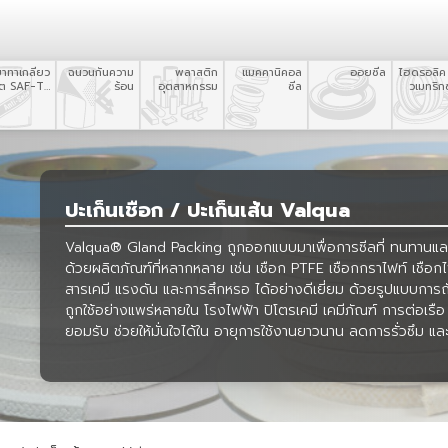
ยาทาเกลียว
ฉนวนกันความ
พลาสติก
แมคคานิคอล
ออยซีล
ไฮดรอลิค
อต SAF-T-
ร้อน
อุตสาหกรรม
ซีล
วเมทริกซ
EZE
ปะเก็นเชือก / ปะเก็นเส้น Valqua
Valqua® Gland Packing ถูกออกแบบมาเพื่อการซีลที่ ทนทานและเช
ด้วยผลิตภัณฑ์ที่หลากหลาย เช่น เชือก PTFE เชือกกราไฟท์ เชือ
สารเคมี แรงดัน และการสึกหรอ ได้อย่างดีเยี่ยม ด้วยรูปแบบการถ
ถูกใช้อย่างแพร่หลายใน โรงไฟฟ้า ปิโตรเคมี เคมีภัณฑ์ การต่อเรื
ยอมรับ ช่วยให้มั่นใจได้ใน อายุการใช้งานยาวนาน ลดการรั่วซึม 