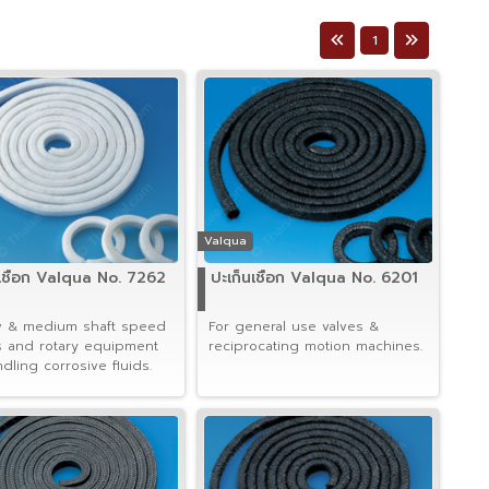
1
Valqua
นเชือก Valqua No. 7262
ปะเก็นเชือก Valqua No. 6201
w & medium shaft speed
For general use valves &
 and rotary equipment
reciprocating motion machines.
dling corrosive fluids.