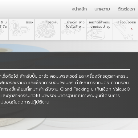
หน้าหลัก
บทความ
ติดต่อเรา
 & นิ
โอริง
โอริงเส้น
ยางฉีด ยาง
เคมีภัณ์สำหรับ
เครื่องมือซ่อม
์ ซีล
โปรไฟล์ ยาง
งานซ่อมบำรุง
บำรุง
ขึ้นรูป
ื่อถือได้ สำหรับปั๊ม วาล์ว คอมเพรสเซอร์ และเครื่องจักรอุตสาหกรรม
กไฟเบอร์อะรามิด และเชือกคาร์บอนไฟเบอร์ ทำให้สามารถทนต่อ ความร้อน
ักทรงสี่เหลี่ยมที่เหมาะสำหรับงาน Gland Packing ปะเก็นเชือก Valqua®
อ และอุตสาหกรรมทั่วไป มาพร้อมมาตรฐานคุณภาพญี่ปุ่นที่ได้รับการ
และปลอดภัยต่อการปฏิบัติงาน