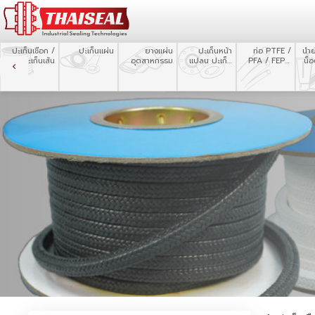
ปะเก็นเชือก /
ปะเก็นแผ่น
ยางแผ่น
ปะเก็นหน้า
ท่อ PTFE /
น้ำ
ปะเก็นเส้น
อุตสาหกรรม
แปลน ปะเก็น
PFA / FEP /
น็
ตัด
Silicone