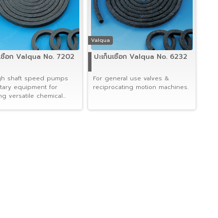
Valqua
นเชือก Valqua No. 7202
ปะเก็นเชือก Valqua No. 6232
gh shaft speed pumps
For general use valves &
tary equipment for
reciprocating motion machines.
ng versatile chemical