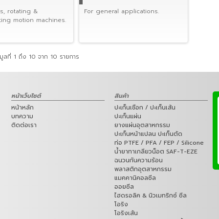
, rotating &
For general applications.
ting motion machines.
ูลที่ 1 ถึง 10 จาก 10 รายการ
หน้าเว็บไซต์
สินค้า
หน้าหลัก
ปะเก็นเชือก / ปะเก็นเส้น
บทความ
ปะเก็นแผ่น
ติดต่อเรา
ยางแผ่นอุตสาหกรรม
ปะเก็นหน้าแปลน ปะเก็นตัด
ท่อ PTFE / PFA / FEP / Silicone
น้ำยาทาเกลียวน็อต SAF-T-EZE
ฉนวนกันความร้อน
พลาสติกอุตสาหกรรม
แมคคานิคอลซีล
ออยซีล
ไฮดรอลิค & นิวเมทริกซ์ ซีล
โอริง
โอริงเส้น