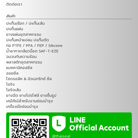
ติดต่อเรา
สินค้า
ปะเก็นเชือก / ปะเก็นเส้น
ปะเก็นแผ่น
ยางแผ่นอุตสาหกรรม
ปะเก็นหน้าแปลน ปะเก็นตัด
ท่อ PTFE / PFA / FEP / Silicone
น้ำยาทาเกลียวน็อต SAF-T-EZE
ฉนวนกันความร้อน
พลาสติกอุตสาหกรรม
แมคคานิคอลซีล
ออยซีล
ไฮดรอลิค & นิวเมทริกซ์ ซีล
โอริง
โอริงเส้น
ยางฉีด ยางโปรไฟล์ ยางขึ้นรูป
เคมีภัณ์สำหรับงานซ่อมบำรุง
เครื่องมือซ่อมบำรุง
@thaiseal