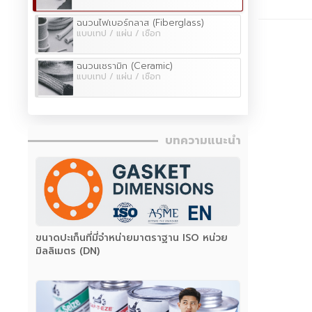
ฉนวนไฟเบอร์กลาส (Fiberglass)
แบบเทป / แผ่น / เชือก
ฉนวนเซรามิก (Ceramic)
แบบเทป / แผ่น / เชือก
บทความแนะนำ
ขนาดปะเก็นที่มี่จำหน่ายมาตราฐาน ISO หน่วย
มิลลิเมตร (DN)