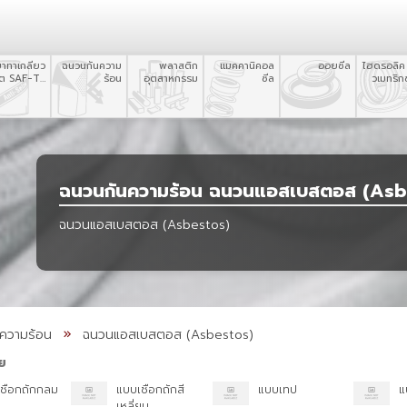
ยาทาเกลียว
ฉนวนกันความ
พลาสติก
แมคคานิคอล
ออยซีล
ไฮดรอลิค
อต SAF-T-
ร้อน
อุตสาหกรรม
ซีล
วเมทริกซ
EZE
ฉนวนกันความร้อน ฉนวนแอสเบสตอส (Asb
ฉนวนแอสเบสตอส (Asbestos)
ความร้อน
ฉนวนแอสเบสตอส (Asbestos)
ย
ชือกถักกลม
แบบเชือกถักสี
แบบเทป
แ
เหลี่ยม