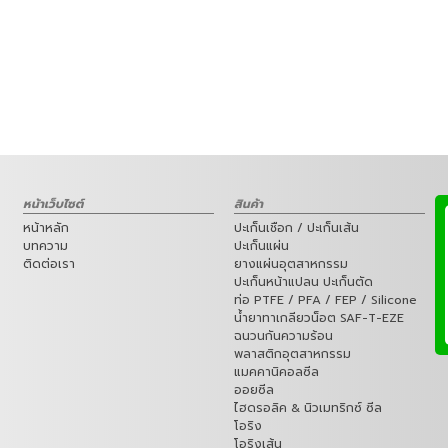
หน้าเว็บไซต์
สินค้า
หน้าหลัก
ปะเก็นเชือก / ปะเก็นเส้น
บทความ
ปะเก็นแผ่น
ติดต่อเรา
ยางแผ่นอุตสาหกรรม
ปะเก็นหน้าแปลน ปะเก็นตัด
ท่อ PTFE / PFA / FEP / Silicone
น้ำยาทาเกลียวน็อต SAF-T-EZE
ฉนวนกันความร้อน
พลาสติกอุตสาหกรรม
แมคคานิคอลซีล
ออยซีล
ไฮดรอลิค & นิวเมทริกซ์ ซีล
โอริง
โอริงเส้น