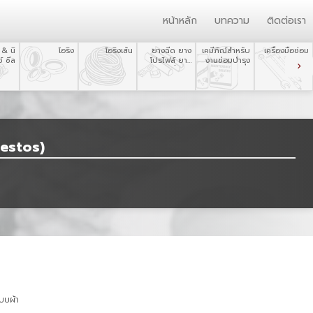
หน้าหลัก
บทความ
ติดต่อเรา
 & นิ
โอริง
โอริงเส้น
ยางฉีด ยาง
เคมีภัณ์สำหรับ
เครื่องมือซ่อม
์ ซีล
โปรไฟล์ ยาง
งานซ่อมบำรุง
บำรุง
ขึ้นรูป
estos)
บบผ้า