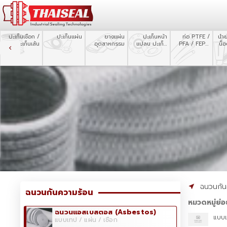
ปะเก็นเชือก /
ปะเก็นแผ่น
ยางแผ่น
ปะเก็นหน้า
ท่อ PTFE /
น้ำ
ปะเก็นเส้น
อุตสาหกรรม
แปลน ปะเก็น
PFA / FEP /
น็
ตัด
Silicone
ฉนวนกัน
ฉนวนกันความร้อน
หมวดหมู่ย่อ
ฉนวนแอสเบสตอส (Asbestos)
แบบเ
แบบเทป / แผ่น / เชือก