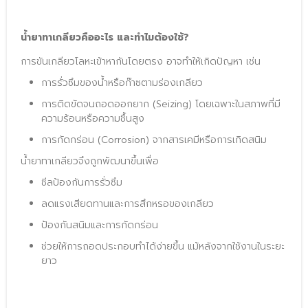
น้ำยาทาเกลียวคืออะไร และทำไมต้องใช้?
การขันเกลียวโลหะเข้าหากันโดยตรง อาจทำให้เกิดปัญหา เช่น
การรั่วซึมของน้ำหรือก๊าซตามร่องเกลียว
การติดขัดจนถอดออกยาก (Seizing) โดยเฉพาะในสภาพที่มี
ความร้อนหรือความชื้นสูง
การกัดกร่อน (Corrosion) จากสารเคมีหรือการเกิดสนิม
น้ำยาทาเกลียวจึงถูกพัฒนาขึ้นเพื่อ
ซีลป้องกันการรั่วซึม
ลดแรงเสียดทานและการสึกหรอของเกลียว
ป้องกันสนิมและการกัดกร่อน
ช่วยให้การถอดประกอบทำได้ง่ายขึ้น แม้หลังจากใช้งานในระยะ
ยาว