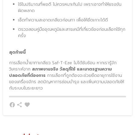
ใช้ในปริมาณที่พอดี ไม่ควรหนาเกินไป เพราะอาจทำให้แรงขัน
ผิดพลาด
เช็ดทำความสะอาดเกลียวก่อนทา เพื่อให้ยึดเกาะได้ดี
ตรวจสอบคู่มืออุณหภูมิและสารเคมีที่เกี่ยวข้องก่อนเลือกใช้ทุก
ครั้ง
สุดท้ายนี้
การเลือกน้ำยาทาเกลียว Saf-T-Eze ไม่ได้ซับซ้อน หากเรารู้จัก
วิเคราะห์จาก 
สภาพงานจริง วัสดุที่ใช้ และมาตรฐานความ
ปลอดภัยที่ต้องการ
 การเลือกที่ถูกต้องจะช่วยยืดอายุการใช้งาน
ของเครื่องจักร ลดปัญหาการซ่อมบำรุง และเพิ่มความปลอดภัยให้
กับระบบในระยะยาว