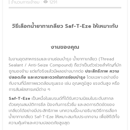
| จำนวนการเข้าชม :
1291
วิธีเลือกน้ำยาทาเกลียว
Saf-T-Eze
ให้เหมาะกับ
งานของคุณ
ในงานอุตสาหกรรมและงานซ่อมบำรุง น้ำยาทาเกลียว (Thread 
Sealant / Anti-Seize Compound) ถือว่าเป็นตัวช่วยสำคัญที่มัก
ถูกมองข้าม แต่แท้จริงแล้วมีผลอย่างมากต่อ 
ประสิทธิภาพ ความ
ปลอดภัย และความสะดวกในการซ่อมบำรุง
 โดยเฉพาะอย่างยิ่ง
กับงานที่มีสภาพแวดล้อมรุนแรง เช่น อุณหภูมิสูง แรงดันสูง หรือ
การสัมผัสสารเคมีต่าง ๆ
Saf-T-Eze
 เป็นหนึ่งในแบรนด์ที่ได้รับความนิยมในระดับสากล 
ด้วยคุณสมบัติการซีล ป้องกันการรั่วซึม และลดการติดขัดของ
เกลียวได้อย่างมีประสิทธิภาพ บทความนี้จะมาอธิบายวิธีการเลือก
น้ำยาทาเกลียว Saf-T-Eze ให้เหมาะสมกับประเภทงาน เพื่อให้ได้ทั้ง
ความคุ้มค่าและความปลอดภัยสูงสุด