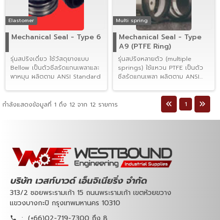
Elastomer
Multi spring
Mechanical Seal - Type 6
Mechanical Seal - Type
A9 (PTFE Ring)
รุ่นสปริงเดี่ยว ใช้วัสดุยางแบบ
รุ่นสปริงหลายตัว (multiple
Bellow เป็นตัวซีลรัดแกนเพลาและ
springs) ใช้แหวน PTFE เป็นตัว
พาหมุน ผลิตตาม ANSI Standard
ซีลรัดแกนเพลา ผลิตตาม ANSI
Standard
1
กำลังแสดงข้อมูลที่ 1 ถึง 12 จาก 12 รายการ
บริษัท เวสท์บาวด์ เอ็นจิเนียริ่ง จำกัด
313/2 ซอยพระรามเก้า 15 ถนนพระรามเก้า เขตห้วยขวาง
แขวงบางกะปิ กรุงเทพมหานคร 10310
:
(+66)02-719-7300 ถึง 8