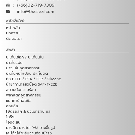
:
(+66)02-719-7309
:
info@thaiseal.com
หน้าเว็บไซต์
หน้าหลัก
บทความ
ติดต่อเรา
สินค้า
ปะเก็นเชือก / ปะเก็นเส้น
ปะเก็นแผ่น
ยางแผ่นอุตสาหกรรม
ปะเก็นหน้าแปลน ปะเก็นตัด
ท่อ PTFE / PFA / FEP / Silicone
น้ำยาทาเกลียวน็อต SAF-T-EZE
ฉนวนกันความร้อน
พลาสติกอุตสาหกรรม
แมคคานิคอลซีล
ออยซีล
ไฮดรอลิค & นิวเมทริกซ์ ซีล
โอริง
โอริงเส้น
ยางฉีด ยางโปรไฟล์ ยางขึ้นรูป
เคมีภัณ์สำหรับงานซ่อมบำรุง